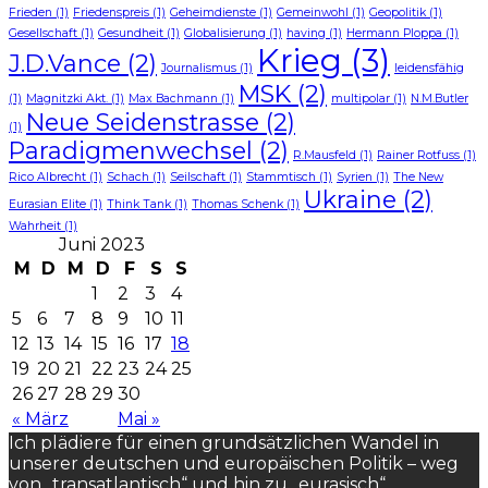
Frieden
(1)
Friedenspreis
(1)
Geheimdienste
(1)
Gemeinwohl
(1)
Geopolitik
(1)
Gesellschaft
(1)
Gesundheit
(1)
Globalisierung
(1)
having
(1)
Hermann Ploppa
(1)
Krieg
(3)
J.D.Vance
(2)
Journalismus
(1)
leidensfähig
MSK
(2)
(1)
Magnitzki Akt.
(1)
Max Bachmann
(1)
multipolar
(1)
N.M.Butler
Neue Seidenstrasse
(2)
(1)
Paradigmenwechsel
(2)
R.Mausfeld
(1)
Rainer Rotfuss
(1)
Rico Albrecht
(1)
Schach
(1)
Seilschaft
(1)
Stammtisch
(1)
Syrien
(1)
The New
Ukraine
(2)
Eurasian Elite
(1)
Think Tank
(1)
Thomas Schenk
(1)
Wahrheit
(1)
Juni 2023
M
D
M
D
F
S
S
1
2
3
4
5
6
7
8
9
10
11
12
13
14
15
16
17
18
19
20
21
22
23
24
25
26
27
28
29
30
« März
Mai »
Ich plädiere für einen grundsätzlichen Wandel in
unserer deutschen und europäischen Politik – weg
von „transatlantisch“ und hin zu „eurasisch“.