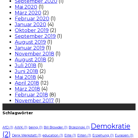
September 2020
(1)
Mai 2020
(1)
März 2020
(2)
Februar 2020
(1)
Januar 2020
(4)
Oktober 2019
(2)
September 2019
(1)
August 2019
(1)
Januar 2019
(1)
November 2018
(1)
August 2018
(2)
Juli 2018
(1)
Juni 2018
(2)
Mai 2018
(4)
April 2018
(12)
März 2018
(4)
Februar 2018
(8)
November 2017
(1)
Schlagwörter
Demokratie
AfD
(1)
AWK
(1)
being
(1)
Bill Browder
(1)
Brzezinski
(1)
(2)
Denk Werkstatt
(1)
education
(1)
Elite
(1)
Eliten
(1)
Erziehung
(1)
Eurasien
(1)