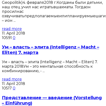
Geopolitik)4. февраля2018 г.Когдамы были детьми,
наш отец учил нас игратьвшахматы. Тогдаон
просилнас
озвучиватьпредполагаемыеилипланируемыешаги
– ион ...
read more
11. April 2018
10591
0
Ум – власть – элита (Intelligenz – Macht –
Eliten) 7. марта
Ум – власть – элита (Intelligenz – Macht – Eliten) 7.
марта 2018Ум – это ментальная способность к
комбинированию, - ...
read more
11. April 2018
10517
0
Представление — введение (Vorstellung
– Einführung)