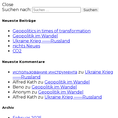
Close
Suchen nach:
Neueste Beiträge
Geopolitics in times of transformation
Geopolitik im Wandel
Ukraine Krieg ——Russland
nichts Neues
CO2
Neueste Kommentare
использование инструмента
zu
Ukraine Krieg
——Russland
Alfred Kath
zu
Geopolitik im Wandel
Beno
zu
Geopolitik im Wandel
Anonym
zu
Geopolitik im Wandel
Alfred Kath
zu
Ukraine Krieg ——Russland
Archiv
Februar 2025