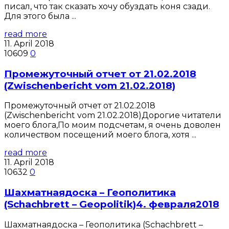
писал, что так сказать хочу обуздать коня сзади.
Для этого была ...
read more
11. April 2018
10609
0
Промежуточный отчет от 21.02.2018
(Zwischenbericht vom 21.02.2018)
Промежуточный отчет от 21.02.2018
(Zwischenbericht vom 21.02.2018)Дорогие читатели
моего блога,По моим подсчетам, я очень доволен
количеством посещений моего блога, хотя ...
read more
11. April 2018
10632
0
Шахматнаядоска – Геополитика
(Schachbrett – Geopolitik)4. февраля2018
Шахматнаядоска – Геополитика (Schachbrett –