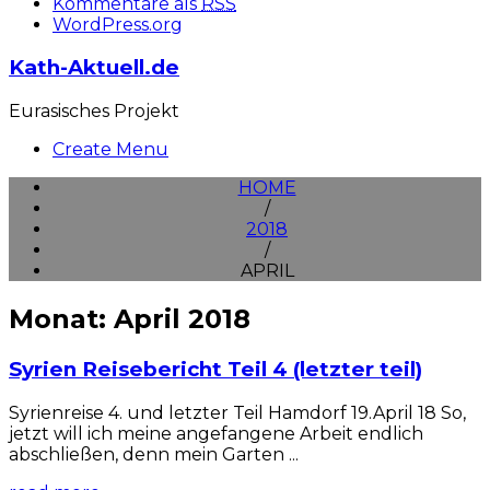
Kommentare als
RSS
WordPress.org
Kath-Aktuell.de
Eurasisches Projekt
Create Menu
HOME
/
2018
/
APRIL
Monat: April 2018
Syrien Reisebericht Teil 4 (letzter teil)
Syrienreise 4. und letzter Teil Hamdorf 19.April 18 So,
jetzt will ich meine angefangene Arbeit endlich
abschließen, denn mein Garten ...