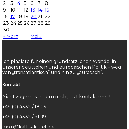
2
3
4
5
6
7
8
9
10
11
12
13
14
15
16
17
18
19
20
21
22
23
24
25
26
27
28
29
30
« März
Mai »
Ich plädiere für einen grundsätzlichen Wandel in
unserer deutschen und europäischen Politik – weg
von „transatlantisch“ und hin zu „eurasisch“.
Kontakt
Nicht zögern, sondern mich jetzt kontaktieren!
+49 (0) 4332 / 18 05
+49 (0) 4332 / 91 99
moin@kath-aktuell.de