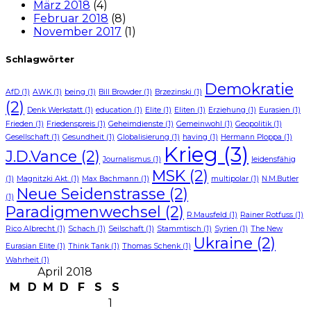
März 2018
(4)
Februar 2018
(8)
November 2017
(1)
Schlagwörter
Demokratie
AfD
(1)
AWK
(1)
being
(1)
Bill Browder
(1)
Brzezinski
(1)
(2)
Denk Werkstatt
(1)
education
(1)
Elite
(1)
Eliten
(1)
Erziehung
(1)
Eurasien
(1)
Frieden
(1)
Friedenspreis
(1)
Geheimdienste
(1)
Gemeinwohl
(1)
Geopolitik
(1)
Gesellschaft
(1)
Gesundheit
(1)
Globalisierung
(1)
having
(1)
Hermann Ploppa
(1)
Krieg
(3)
J.D.Vance
(2)
Journalismus
(1)
leidensfähig
MSK
(2)
(1)
Magnitzki Akt.
(1)
Max Bachmann
(1)
multipolar
(1)
N.M.Butler
Neue Seidenstrasse
(2)
(1)
Paradigmenwechsel
(2)
R.Mausfeld
(1)
Rainer Rotfuss
(1)
Rico Albrecht
(1)
Schach
(1)
Seilschaft
(1)
Stammtisch
(1)
Syrien
(1)
The New
Ukraine
(2)
Eurasian Elite
(1)
Think Tank
(1)
Thomas Schenk
(1)
Wahrheit
(1)
April 2018
M
D
M
D
F
S
S
1