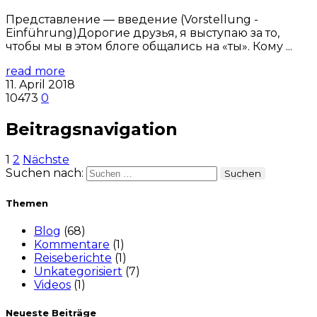
Представление — введение (Vorstellung -
Einführung)Дорогие друзья, я выступаю за то,
чтобы мы в этом блоге общались на «ты». Кому ...
read more
11. April 2018
10473
0
Beitragsnavigation
1
2
Nächste
Suchen nach:
Themen
Blog
(68)
Kommentare
(1)
Reiseberichte
(1)
Unkategorisiert
(7)
Videos
(1)
Neueste Beiträge