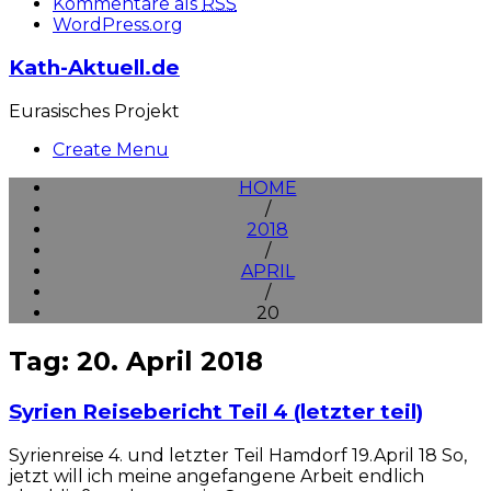
Kommentare als
RSS
WordPress.org
Kath-Aktuell.de
Eurasisches Projekt
Create Menu
HOME
/
2018
/
APRIL
/
20
Tag: 20. April 2018
Syrien Reisebericht Teil 4 (letzter teil)
Syrienreise 4. und letzter Teil Hamdorf 19.April 18 So,
jetzt will ich meine angefangene Arbeit endlich