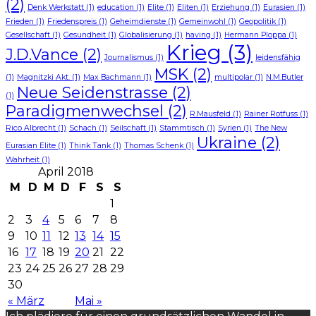
(2)
Denk Werkstatt
(1)
education
(1)
Elite
(1)
Eliten
(1)
Erziehung
(1)
Eurasien
(1)
Frieden
(1)
Friedenspreis
(1)
Geheimdienste
(1)
Gemeinwohl
(1)
Geopolitik
(1)
Gesellschaft
(1)
Gesundheit
(1)
Globalisierung
(1)
having
(1)
Hermann Ploppa
(1)
Krieg
(3)
J.D.Vance
(2)
Journalismus
(1)
leidensfähig
MSK
(2)
(1)
Magnitzki Akt.
(1)
Max Bachmann
(1)
multipolar
(1)
N.M.Butler
Neue Seidenstrasse
(2)
(1)
Paradigmenwechsel
(2)
R.Mausfeld
(1)
Rainer Rotfuss
(1)
Rico Albrecht
(1)
Schach
(1)
Seilschaft
(1)
Stammtisch
(1)
Syrien
(1)
The New
Ukraine
(2)
Eurasian Elite
(1)
Think Tank
(1)
Thomas Schenk
(1)
Wahrheit
(1)
April 2018
M
D
M
D
F
S
S
1
2
3
4
5
6
7
8
9
10
11
12
13
14
15
16
17
18
19
20
21
22
23
24
25
26
27
28
29
30
« März
Mai »