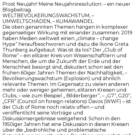
Prost Neujahr! Meine Neujahrsresolution: – ein neuer
Blogbeitrag.
WELTBEVÖLKERUNGSWACHSTUM, –
UMWELTSCHÄDEN, – KLIMAWANDEL
Die oben genannten Themen hängen in komplexer
gegenseitiger Wirkung mit einander zusammen. 2019
haben Medien weltweit einen „climate – change
Hype“ heraufbeschworen und dazu die Ikone Greta
Thunberg aufgebaut. Was ist da los? Der „Club of
Rome“ – ein elitärer Kreis von Wissenschaftlern und
Menschen, die um die Zukunft der Erde und der
Menschheit besorgt sind, diskutiert schon seit den
frühen 60iger Jahren Themen der Nachhaltigkeit, –
Bevölkerungswachstum (Explosion) und ähnlich
relevante Themen. Im Gegensatz zu vielen anderen
mehr oder weniger geheimen, elitären Kreisen und
Clubs, – wie zum Beispiel „ Bilderberger“, – „G7“, G20“,
„CFR“ (Council on foreign relations) Davos (WWF) – ist
der Club of Rome noch relativ offen – und
veröffentlicht seine Vorträge und
Diskussionsergebnisse weitgehend. Schon in den
1950iger Jahren hat eine Diskussion in diesen Kreisen
über die „bedrohliche und problematische