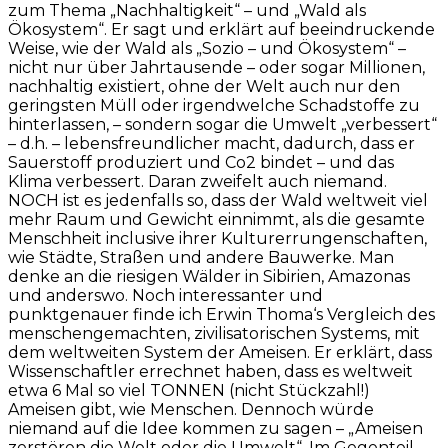
zum Thema „Nachhaltigkeit“ – und „Wald als
Ökosystem“. Er sagt und erklärt auf beeindruckende
Weise, wie der Wald als „Sozio – und Ökosystem“ –
nicht nur über Jahrtausende – oder sogar Millionen,
nachhaltig existiert, ohne der Welt auch nur den
geringsten Müll oder irgendwelche Schadstoffe zu
hinterlassen, – sondern sogar die Umwelt „verbessert“
– d.h. – lebensfreundlicher macht, dadurch, dass er
Sauerstoff produziert und Co2 bindet – und das
Klima verbessert. Daran zweifelt auch niemand.
NOCH ist es jedenfalls so, dass der Wald weltweit viel
mehr Raum und Gewicht einnimmt, als die gesamte
Menschheit inclusive ihrer Kulturerrungenschaften,
wie Städte, Straßen und andere Bauwerke. Man
denke an die riesigen Wälder in Sibirien, Amazonas
und anderswo. Noch interessanter und
punktgenauer finde ich Erwin Thoma‘s Vergleich des
menschengemachten, zivilisatorischen Systems, mit
dem weltweiten System der Ameisen. Er erklärt, dass
Wissenschaftler errechnet haben, dass es weltweit
etwa 6 Mal so viel TONNEN (nicht Stückzahl!)
Ameisen gibt, wie Menschen. Dennoch würde
niemand auf die Idee kommen zu sagen – „Ameisen
zerstören die Welt oder die Umwelt“. Im Gegenteil,