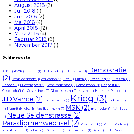
August 2018
(2)
Juli 2018
(1)
Juni 2018
(2)
Mai 2018
(4)
April 2018
(12)
März 2018
(4)
Februar 2018
(8)
November 2017
(1)
Schlagwörter
Demokratie
AfD
(1)
AWK
(1)
being
(1)
Bill Browder
(1)
Brzezinski
(1)
(2)
Denk Werkstatt
(1)
education
(1)
Elite
(1)
Eliten
(1)
Erziehung
(1)
Eurasien
(1)
Frieden
(1)
Friedenspreis
(1)
Geheimdienste
(1)
Gemeinwohl
(1)
Geopolitik
(1)
Gesellschaft
(1)
Gesundheit
(1)
Globalisierung
(1)
having
(1)
Hermann Ploppa
(1)
Krieg
(3)
J.D.Vance
(2)
Journalismus
(1)
leidensfähig
MSK
(2)
(1)
Magnitzki Akt.
(1)
Max Bachmann
(1)
multipolar
(1)
N.M.Butler
Neue Seidenstrasse
(2)
(1)
Paradigmenwechsel
(2)
R.Mausfeld
(1)
Rainer Rotfuss
(1)
Rico Albrecht
(1)
Schach
(1)
Seilschaft
(1)
Stammtisch
(1)
Syrien
(1)
The New