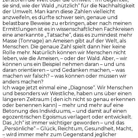
sie sind, wie der Wald „nützlich“ für die Nachhaltigkeit
der Umwelt. Man kann diese Zahlen vielleicht
anzweifeln, es dürfte schwer sein, genaue und
belastbare Beweise zu erbringen, aber nach meinen
Ermittlungen ist es in wissenschaftlichen Fachkreisen
eine anerkannte „Tatsache“, dass es zumindest mehr
Masse (Tonnage) an Ameisen gibt auf der Welt, als
Menschen. Die genaue Zahl spielt dann hier keine
Rolle mehr. Natürlich können wir Menschen nicht
leben, wie die Ameisen, – oder der Wald. Aber, – wir
können uns ein Beispiel nehmen daran – und uns
daran orientieren – und Gedanken machen, – was
machen wir falsch? – was können oder müssen wir
anders machen?
Ich wage jetzt einmal eine „Diagnose“. Wir Menschen
und besonders wir Westliche, haben uns über einen
längeren Zeitraum ( den ich nicht so genau erkennen
oder benennen kann) – mehr und mehr auf eine
Betonung des Individuums, – und damit auf einen
egozentrischen Egoismus verlagert oder entwickelt.
Das „Ich“ ist immer wichtiger geworden – und das
„Persönliche“ – Glück, Reichtum, Gesundheit, Macht,
– wird immer mehr zum Gegenstand jeglicher