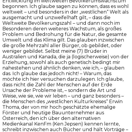
Entwicklung im weltweiten Bevölkerumswachstum“
begonnen. Ich glaube sagen zu können, dass es wohl
weltweit – und besonders in der „westlichen“ Welt als
ausgemacht und unzweifelhaft gilt, – dass die
Weltweite Bevölkerungszahl – und dann noch im
Besonderen deren weiteres Wachstum, als großes
Problem und Bedrohung für die Natur, die gesamte
Umwelt und das Klima gilt. Das glauben inzwischen
die große Mehrzahl aller Bürger, ob gebildet, oder
weniger gebildet. Selbst meine (7) Brüder in
Australien und Kanada, die ja (logischerweise) von der
Erziehung, sowohl als auch genetisch bedingt mir
nahestehen und ähnlich denken, wie ich, – glauben
das. Ich glaube das jedoch nicht! – Warum, das
möchte ich hier versuchen darzulegen. Ich glaube,
dass nicht die Zahl der Menschen auf der Erde
Ursache der Probleme ist, – sondern die Art und
Weise, wie sie, wie wir leben – und ganz besonders –
die Menschen des „westlichen Kulturkreises“ Erwin
Thoma, der von mir hoch geschätzte ehemalige
Förster und heutige Bauunternehmer aus
Österreich, den ich über den alternativen
Medienkanal KenFm (Ken Jepsen) kennen lernte,
schreibt inzwischen auch Bücher und hält Vorträge –