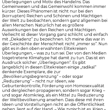
Überlegungen und Motiv des Handelns. Das
Gemeinwesen und das Gemeinwohl kommen immer
kürzer. Dieses Phänomen ist nicht nur bei den
(korrupten) Reichen und Schönen und Mächtigen
der Welt zu beobachten, sondern ganz allgemein bei
allen Menschen. Natürlich hat es größere
Auswirkungen bei den Reichen und Mächtigen.
Vielleicht ist dieser Vorgang ganz schlicht und einfach
mit „Dekadenz“ zu bezeichnen. Ich meine das war in
der Geschichte der Menschheit nicht „immer so“. Nun
gibt es in den oben erwähnten Elitekreisen
Überlegungen, – was zu tun sei. Der von den Medien
losgetretene Klimahype hat damit zu tun. Das ist ein
Ausdruck solcher „Überlegungen“. Es gibt
(angeblich) in diesen Elitekreisen einige „radikal“
denkende Exemplare, die zur
„Bevölkerungsbegrenzung“ – oder sogar
„Reduzierung“ – nicht nur Ideen, wie
Geburtenkontrolle, Förderung von Homosexualität
und dergleichen propagieren, sondern sogar Krieg –
und sogar Atomkrieg, als ein Mittel zu Reduzierung
der Weltbevölkerung ansehen. Dass diese mit ihren
Ideen und Vorstellungen nicht an die Öffentlichkeit
gehen, liegt auf der Hand. – Wie zynisch ist es, Krieg –