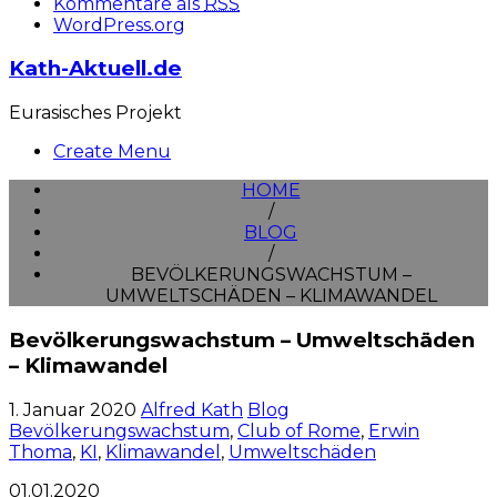
Kommentare als
RSS
WordPress.org
Kath-Aktuell.de
Eurasisches Projekt
Create Menu
HOME
/
BLOG
/
BEVÖLKERUNGSWACHSTUM –
UMWELTSCHÄDEN – KLIMAWANDEL
Bevölkerungswachstum – Umweltschäden
– Klimawandel
1. Januar 2020
Alfred Kath
Blog
Bevölkerungswachstum
,
Club of Rome
,
Erwin
Thoma
,
KI
,
Klimawandel
,
Umweltschäden
01.01.2020