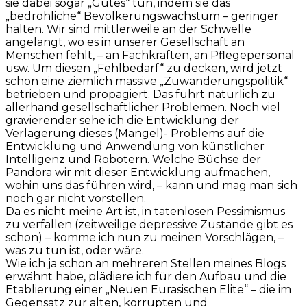
sie dabei sogar „Gutes“ tun, indem sie das
„bedrohliche“ Bevölkerungswachstum – geringer
halten. Wir sind mittlerweile an der Schwelle
angelangt, wo es in unserer Gesellschaft an
Menschen fehlt, – an Fachkräften, an Pflegepersonal
usw. Um diesen „Fehlbedarf“ zu decken, wird jetzt
schon eine ziemlich massive „Zuwanderungspolitik“
betrieben und propagiert. Das führt natürlich zu
allerhand gesellschaftlicher Problemen. Noch viel
gravierender sehe ich die Entwicklung der
Verlagerung dieses (Mangel)- Problems auf die
Entwicklung und Anwendung von künstlicher
Intelligenz und Robotern. Welche Büchse der
Pandora wir mit dieser Entwicklung aufmachen,
wohin uns das führen wird, – kann und mag man sich
noch gar nicht vorstellen.
Da es nicht meine Art ist, in tatenlosen Pessimismus
zu verfallen (zeitweilige depressive Zustände gibt es
schon) – komme ich nun zu meinen Vorschlägen, –
was zu tun ist, oder wäre.
Wie ich ja schon an mehreren Stellen meines Blogs
erwähnt habe, plädiere ich für den Aufbau und die
Etablierung einer „Neuen Eurasischen Elite“ – die im
Gegensatz zur alten, korrupten und