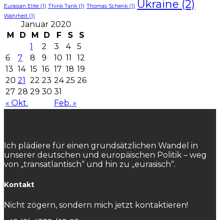
Ukraine
(2)
Eurasian Elite
(1)
Think Tank
(1)
Thomas Schenk
(1)
Wahrheit
(1)
Januar 2020
M
D
M
D
F
S
S
1
2
3
4
5
6
7
8
9
10
11
12
13
14
15
16
17
18
19
20
21
22
23
24
25
26
27
28
29
30
31
« Okt.
Feb. »
Ich plädiere für einen grundsätzlichen Wandel in
unserer deutschen und europäischen Politik – weg
von „transatlantisch“ und hin zu „eurasisch“.
Kontakt
Nicht zögern, sondern mich jetzt kontaktieren!