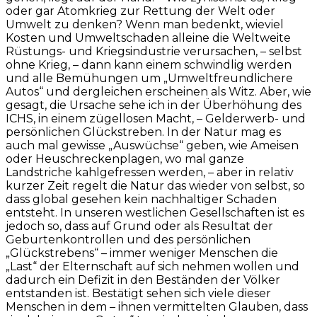
oder gar Atomkrieg zur Rettung der Welt oder
Umwelt zu denken? Wenn man bedenkt, wieviel
Kosten und Umweltschaden alleine die Weltweite
Rüstungs- und Kriegsindustrie verursachen, – selbst
ohne Krieg, – dann kann einem schwindlig werden
und alle Bemühungen um „Umweltfreundlichere
Autos“ und dergleichen erscheinen als Witz. Aber, wie
gesagt, die Ursache sehe ich in der Überhöhung des
ICHS, in einem zügellosen Macht, – Gelderwerb- und
persönlichen Glückstreben. In der Natur mag es
auch mal gewisse „Auswüchse“ geben, wie Ameisen
oder Heuschreckenplagen, wo mal ganze
Landstriche kahlgefressen werden, – aber in relativ
kurzer Zeit regelt die Natur das wieder von selbst, so
dass global gesehen kein nachhaltiger Schaden
entsteht. In unseren westlichen Gesellschaften ist es
jedoch so, dass auf Grund oder als Resultat der
Geburtenkontrollen und des persönlichen
„Glückstrebens“ – immer weniger Menschen die
„Last“ der Elternschaft auf sich nehmen wollen und
dadurch ein Defizit in den Beständen der Völker
entstanden ist. Bestätigt sehen sich viele dieser
Menschen in dem – ihnen vermittelten Glauben, dass