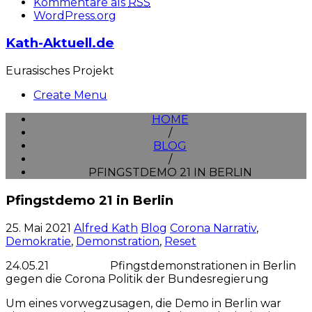
Kommentare als
RSS
WordPress.org
Kath-Aktuell.de
Eurasisches Projekt
Create Menu
HOME
/
BLOG
/
PFINGSTDEMO 21 IN BERLIN
Pfingstdemo 21 in Berlin
25. Mai 2021
Alfred Kath
Blog
Corona Narrativ
,
Demokratie
,
Demonstration
,
Reset
24.05.21 Pfingstdemonstrationen in Berlin
gegen die Corona Politik der Bundesregierung
Um eines vorwegzusagen, die Demo in Berlin war