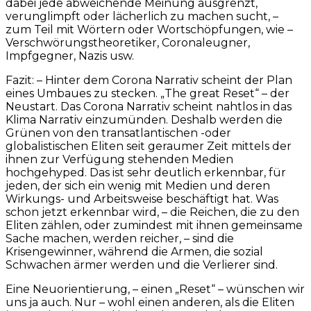
dabei jede abweichende Meinung ausgrenzt,
verunglimpft oder lächerlich zu machen sucht, –
zum Teil mit Wörtern oder Wortschöpfungen, wie –
Verschwörungstheoretiker, Coronaleugner,
Impfgegner, Nazis usw.
Fazit: – Hinter dem Corona Narrativ scheint der Plan
eines Umbaues zu stecken. „The great Reset“ – der
Neustart. Das Corona Narrativ scheint nahtlos in das
Klima Narrativ einzumünden. Deshalb werden die
Grünen von den transatlantischen -oder
globalistischen Eliten seit geraumer Zeit mittels der
ihnen zur Verfügung stehenden Medien
hochgehyped. Das ist sehr deutlich erkennbar, für
jeden, der sich ein wenig mit Medien und deren
Wirkungs- und Arbeitsweise beschäftigt hat. Was
schon jetzt erkennbar wird, – die Reichen, die zu den
Eliten zählen, oder zumindest mit ihnen gemeinsame
Sache machen, werden reicher, – sind die
Krisengewinner, während die Armen, die sozial
Schwachen ärmer werden und die Verlierer sind.
Eine Neuorientierung, – einen „Reset“ – wünschen wir
uns ja auch. Nur – wohl einen anderen, als die Eliten