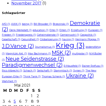
November 2017
(1)
Schlagwörter
Demokratie
AfD
(1)
AWK
(1)
being
(1)
Bill Browder
(1)
Brzezinski
(1)
(2)
Denk Werkstatt
(1)
education
(1)
Elite
(1)
Eliten
(1)
Erziehung
(1)
Eurasien
(1)
Frieden
(1)
Friedenspreis
(1)
Geheimdienste
(1)
Gemeinwohl
(1)
Geopolitik
(1)
Gesellschaft
(1)
Gesundheit
(1)
Globalisierung
(1)
having
(1)
Hermann Ploppa
(1)
Krieg
(3)
J.D.Vance
(2)
Journalismus
(1)
leidensfähig
MSK
(2)
(1)
Magnitzki Akt.
(1)
Max Bachmann
(1)
multipolar
(1)
N.M.Butler
Neue Seidenstrasse
(2)
(1)
Paradigmenwechsel
(2)
R.Mausfeld
(1)
Rainer Rotfuss
(1)
Rico Albrecht
(1)
Schach
(1)
Seilschaft
(1)
Stammtisch
(1)
Syrien
(1)
The New
Ukraine
(2)
Eurasian Elite
(1)
Think Tank
(1)
Thomas Schenk
(1)
Wahrheit
(1)
Mai 2021
M
D
M
D
F
S
S
1
2
3
4
5
6
7
8
9