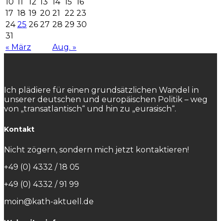
10
11
12
13
14
15
16
17
18
19
20
21
22
23
24
25
26
27
28
29
30
31
« März
Aug. »
Ich plädiere für einen grundsätzlichen Wandel in
unserer deutschen und europäischen Politik – weg
von „transatlantisch“ und hin zu „eurasisch“.
Kontakt
Nicht zögern, sondern mich jetzt kontaktieren!
+49 (0) 4332 / 18 05
+49 (0) 4332 / 91 99
moin@kath-aktuell.de