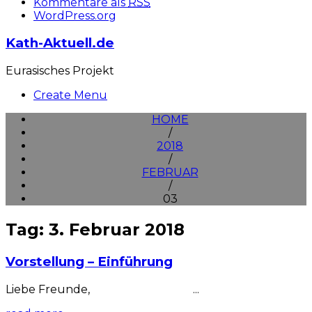
Kommentare als
RSS
WordPress.org
Kath-Aktuell.de
Eurasisches Projekt
Create Menu
HOME
/
2018
/
FEBRUAR
/
03
Tag: 3. Februar 2018
Vorstellung – Einführung
Liebe Freunde, ...