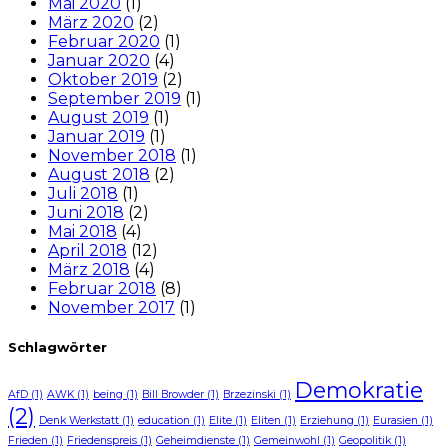
Mai 2020
(1)
März 2020
(2)
Februar 2020
(1)
Januar 2020
(4)
Oktober 2019
(2)
September 2019
(1)
August 2019
(1)
Januar 2019
(1)
November 2018
(1)
August 2018
(2)
Juli 2018
(1)
Juni 2018
(2)
Mai 2018
(4)
April 2018
(12)
März 2018
(4)
Februar 2018
(8)
November 2017
(1)
Schlagwörter
Demokratie
AfD
(1)
AWK
(1)
being
(1)
Bill Browder
(1)
Brzezinski
(1)
(2)
Denk Werkstatt
(1)
education
(1)
Elite
(1)
Eliten
(1)
Erziehung
(1)
Eurasien
(1)
Frieden
(1)
Friedenspreis
(1)
Geheimdienste
(1)
Gemeinwohl
(1)
Geopolitik
(1)