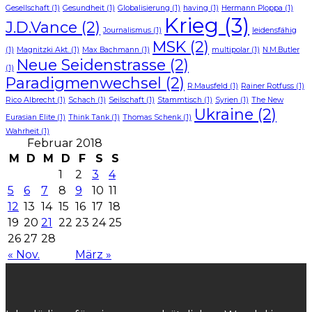
Gesellschaft
(1)
Gesundheit
(1)
Globalisierung
(1)
having
(1)
Hermann Ploppa
(1)
Krieg
(3)
J.D.Vance
(2)
Journalismus
(1)
leidensfähig
MSK
(2)
(1)
Magnitzki Akt.
(1)
Max Bachmann
(1)
multipolar
(1)
N.M.Butler
Neue Seidenstrasse
(2)
(1)
Paradigmenwechsel
(2)
R.Mausfeld
(1)
Rainer Rotfuss
(1)
Rico Albrecht
(1)
Schach
(1)
Seilschaft
(1)
Stammtisch
(1)
Syrien
(1)
The New
Ukraine
(2)
Eurasian Elite
(1)
Think Tank
(1)
Thomas Schenk
(1)
Wahrheit
(1)
Februar 2018
M
D
M
D
F
S
S
1
2
3
4
5
6
7
8
9
10
11
12
13
14
15
16
17
18
19
20
21
22
23
24
25
26
27
28
« Nov.
März »