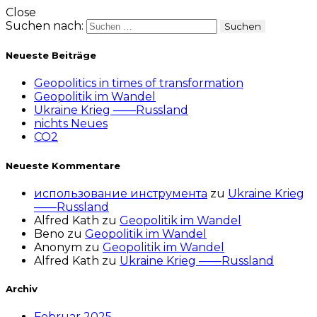
Close
Suchen nach:
Neueste Beiträge
Geopolitics in times of transformation
Geopolitik im Wandel
Ukraine Krieg ——Russland
nichts Neues
CO2
Neueste Kommentare
использование инструмента
zu
Ukraine Krieg
——Russland
Alfred Kath
zu
Geopolitik im Wandel
Beno
zu
Geopolitik im Wandel
Anonym
zu
Geopolitik im Wandel
Alfred Kath
zu
Ukraine Krieg ——Russland
Archiv
Februar 2025