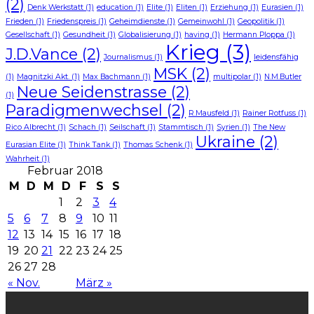
(2)
Denk Werkstatt
(1)
education
(1)
Elite
(1)
Eliten
(1)
Erziehung
(1)
Eurasien
(1)
Frieden
(1)
Friedenspreis
(1)
Geheimdienste
(1)
Gemeinwohl
(1)
Geopolitik
(1)
Gesellschaft
(1)
Gesundheit
(1)
Globalisierung
(1)
having
(1)
Hermann Ploppa
(1)
Krieg
(3)
J.D.Vance
(2)
Journalismus
(1)
leidensfähig
MSK
(2)
(1)
Magnitzki Akt.
(1)
Max Bachmann
(1)
multipolar
(1)
N.M.Butler
Neue Seidenstrasse
(2)
(1)
Paradigmenwechsel
(2)
R.Mausfeld
(1)
Rainer Rotfuss
(1)
Rico Albrecht
(1)
Schach
(1)
Seilschaft
(1)
Stammtisch
(1)
Syrien
(1)
The New
Ukraine
(2)
Eurasian Elite
(1)
Think Tank
(1)
Thomas Schenk
(1)
Wahrheit
(1)
Februar 2018
M
D
M
D
F
S
S
1
2
3
4
5
6
7
8
9
10
11
12
13
14
15
16
17
18
19
20
21
22
23
24
25
26
27
28
« Nov.
März »