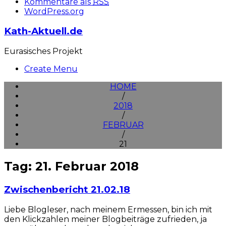
Kommentare als
RSS
WordPress.org
Kath-Aktuell.de
Eurasisches Projekt
Create Menu
HOME
/
2018
/
FEBRUAR
/
21
Tag: 21. Februar 2018
Zwischenbericht 21.02.18
Liebe Blogleser, nach meinem Ermessen, bin ich mit
den Klickzahlen meiner Blogbeiträge zufrieden, ja