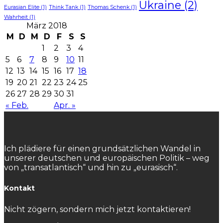
Ukraine
(2)
Eurasian Elite
(1)
Think Tank
(1)
Thomas Schenk
(1)
Wahrheit
(1)
März 2018
M
D
M
D
F
S
S
1
2
3
4
5
6
7
8
9
10
11
12
13
14
15
16
17
18
19
20
21
22
23
24
25
26
27
28
29
30
31
« Feb.
Apr. »
Ich plädiere für einen grundsätzlichen Wandel in
unserer deutschen und europäischen Politik – weg
von „transatlantisch“ und hin zu „eurasisch“.
Kontakt
Nicht zögern, sondern mich jetzt kontaktieren!