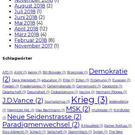
November 2018
(1)
August 2018
(2)
Juli 2018
(1)
Juni 2018
(2)
Mai 2018
(4)
April 2018
(12)
März 2018
(4)
Februar 2018
(8)
November 2017
(1)
Schlagwörter
Demokratie
AfD
(1)
AWK
(1)
being
(1)
Bill Browder
(1)
Brzezinski
(1)
(2)
Denk Werkstatt
(1)
education
(1)
Elite
(1)
Eliten
(1)
Erziehung
(1)
Eurasien
(1)
Frieden
(1)
Friedenspreis
(1)
Geheimdienste
(1)
Gemeinwohl
(1)
Geopolitik
(1)
Gesellschaft
(1)
Gesundheit
(1)
Globalisierung
(1)
having
(1)
Hermann Ploppa
(1)
Krieg
(3)
J.D.Vance
(2)
Journalismus
(1)
leidensfähig
MSK
(2)
(1)
Magnitzki Akt.
(1)
Max Bachmann
(1)
multipolar
(1)
N.M.Butler
Neue Seidenstrasse
(2)
(1)
Paradigmenwechsel
(2)
R.Mausfeld
(1)
Rainer Rotfuss
(1)
Rico Albrecht
(1)
Schach
(1)
Seilschaft
(1)
Stammtisch
(1)
Syrien
(1)
The New