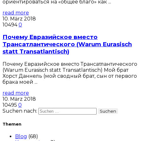
ориентироваться на «общее благо» как ...
read more
10. März 2018
10494
0
Почему Евразийское вместо
Трансатлантического (Warum Eurasisch
statt Transatlantisch)
Почему Евразийское вместо Трансатлантического
(Warum Eurasisch statt Transatlantisch) Мой брат
Хорст Даннель (мой сводный брат, сын от первого
брака моей ...
read more
10. März 2018
10495
0
Suchen nach:
Themen
Blog
(68)