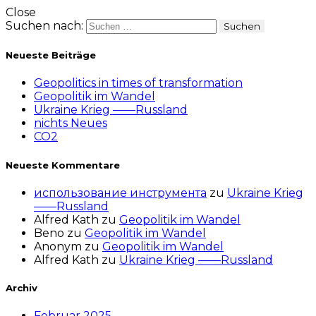
Close
Suchen nach:
Neueste Beiträge
Geopolitics in times of transformation
Geopolitik im Wandel
Ukraine Krieg ——Russland
nichts Neues
CO2
Neueste Kommentare
использование инструмента
zu
Ukraine Krieg
——Russland
Alfred Kath
zu
Geopolitik im Wandel
Beno
zu
Geopolitik im Wandel
Anonym
zu
Geopolitik im Wandel
Alfred Kath
zu
Ukraine Krieg ——Russland
Archiv
Februar 2025