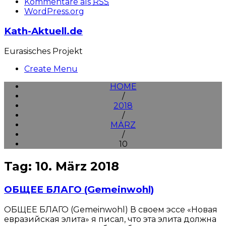
Kommentare als
RSS
WordPress.org
Kath-Aktuell.de
Eurasisches Projekt
Create Menu
HOME
/
2018
/
MÄRZ
/
10
Tag: 10. März 2018
ОБЩЕЕ БЛАГО (Gemeinwohl)
ОБЩЕЕ БЛАГО (Gemeinwohl) В своем эссе «Новая
евразийская элита» я писал, что эта элита должна