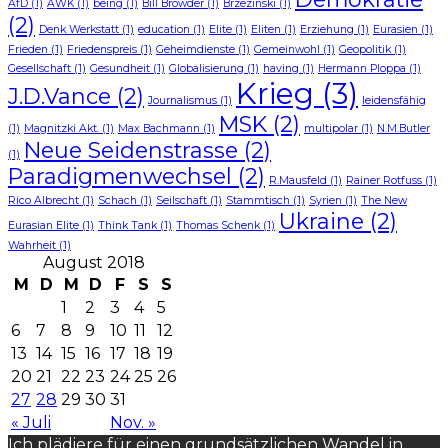
AfD
(1)
AWK
(1)
being
(1)
Bill Browder
(1)
Brzezinski
(1)
(2)
Denk Werkstatt
(1)
education
(1)
Elite
(1)
Eliten
(1)
Erziehung
(1)
Eurasien
(1)
Frieden
(1)
Friedenspreis
(1)
Geheimdienste
(1)
Gemeinwohl
(1)
Geopolitik
(1)
Gesellschaft
(1)
Gesundheit
(1)
Globalisierung
(1)
having
(1)
Hermann Ploppa
(1)
Krieg
(3)
J.D.Vance
(2)
Journalismus
(1)
leidensfähig
MSK
(2)
(1)
Magnitzki Akt.
(1)
Max Bachmann
(1)
multipolar
(1)
N.M.Butler
Neue Seidenstrasse
(2)
(1)
Paradigmenwechsel
(2)
R.Mausfeld
(1)
Rainer Rotfuss
(1)
Rico Albrecht
(1)
Schach
(1)
Seilschaft
(1)
Stammtisch
(1)
Syrien
(1)
The New
Ukraine
(2)
Eurasian Elite
(1)
Think Tank
(1)
Thomas Schenk
(1)
Wahrheit
(1)
August 2018
M
D
M
D
F
S
S
1
2
3
4
5
6
7
8
9
10
11
12
13
14
15
16
17
18
19
20
21
22
23
24
25
26
27
28
29
30
31
« Juli
Nov. »
Ich plädiere für einen grundsätzlichen Wandel in