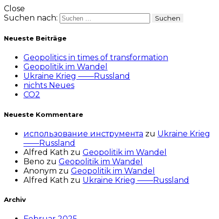
Close
Suchen nach:
Neueste Beiträge
Geopolitics in times of transformation
Geopolitik im Wandel
Ukraine Krieg ——Russland
nichts Neues
CO2
Neueste Kommentare
использование инструмента
zu
Ukraine Krieg
——Russland
Alfred Kath
zu
Geopolitik im Wandel
Beno
zu
Geopolitik im Wandel
Anonym
zu
Geopolitik im Wandel
Alfred Kath
zu
Ukraine Krieg ——Russland
Archiv
Februar 2025