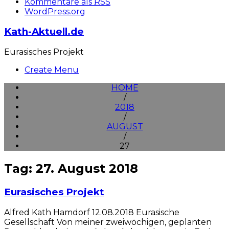
Kommentare als
RSS
WordPress.org
Kath-Aktuell.de
Eurasisches Projekt
Create Menu
HOME
/
2018
/
AUGUST
/
27
Tag: 27. August 2018
Eurasisches Projekt
Alfred Kath Hamdorf 12.08.2018 Eurasische
Gesellschaft Von meiner zweiwöchigen, geplanten