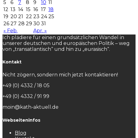
5
6
7
8
9
10
11
12
13
14
15
16
17
18
19
20
21
22
23
24
25
26
27
28
29
30
31
« Feb.
Apr. »
Ich plädiere für einen grundsätzlichen Wandel in
unserer deutschen und europäischen Politik – weg
von „transatlantisch“ und hin zu „eurasisch“.
Kontakt
Nicht zögern, sondern mich jetzt kontaktieren!
+49 (0) 4332 / 18 05
+49 (0) 4332 / 91 99
moin@kath-aktuell.de
Webseiteninfos
Blog