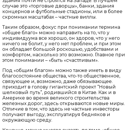
здания почти не строятся на Западе. В лучшем
случае это «торговые дворцы», банки, здания
концернов и футбольные стадионы, или в более
скромных масштабах – частные виллы.
Таким образом, фокус при понимании термина
«общее благо» можно направить на то, что у
индивидуума все хорошо, он здоров, что у него
ничего не болит, у него нет проблем, и при этом
он обладает большой роскошью, удобствами и
комфортом, насколько это возможно. Главное при
этом понимании – «быть «счастливым».
Под «общим благом» можно также иметь в виду
благосостояние общества, что-то общественное,
связующее и, возможно, даже обязывающее.
приходит в голову гигантский проект “Новый
шелковый путь”, родившийся в Китае. Как и в
Америке во время великого строительства
железных дорог, здесь открываются новые миры.
Отличие в том, что здесь не частные инвесторы
получают выгоду, эксплуатируя бедняков и
окружающую среду.