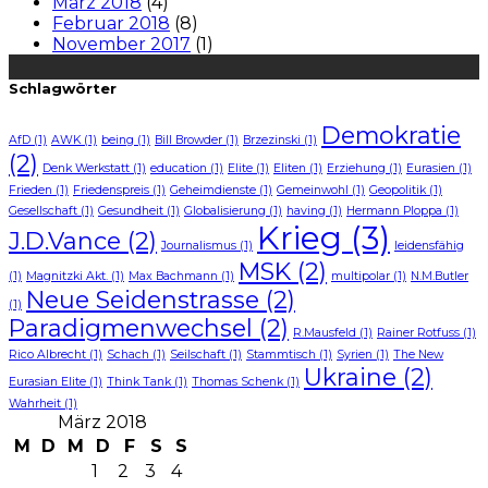
März 2018
(4)
Februar 2018
(8)
November 2017
(1)
Schlagwörter
Demokratie
AfD
(1)
AWK
(1)
being
(1)
Bill Browder
(1)
Brzezinski
(1)
(2)
Denk Werkstatt
(1)
education
(1)
Elite
(1)
Eliten
(1)
Erziehung
(1)
Eurasien
(1)
Frieden
(1)
Friedenspreis
(1)
Geheimdienste
(1)
Gemeinwohl
(1)
Geopolitik
(1)
Gesellschaft
(1)
Gesundheit
(1)
Globalisierung
(1)
having
(1)
Hermann Ploppa
(1)
Krieg
(3)
J.D.Vance
(2)
Journalismus
(1)
leidensfähig
MSK
(2)
(1)
Magnitzki Akt.
(1)
Max Bachmann
(1)
multipolar
(1)
N.M.Butler
Neue Seidenstrasse
(2)
(1)
Paradigmenwechsel
(2)
R.Mausfeld
(1)
Rainer Rotfuss
(1)
Rico Albrecht
(1)
Schach
(1)
Seilschaft
(1)
Stammtisch
(1)
Syrien
(1)
The New
Ukraine
(2)
Eurasian Elite
(1)
Think Tank
(1)
Thomas Schenk
(1)
Wahrheit
(1)
März 2018
M
D
M
D
F
S
S
1
2
3
4