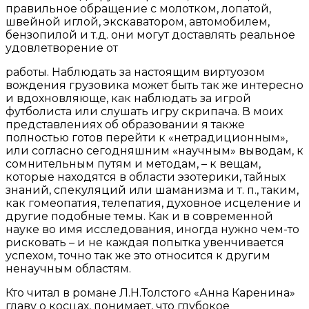
правильное обращение с молотком, лопатой,
швейной иглой, экскаватором, автомобилем,
бензопилой и т.д. они могут доставлять реальное
удовлетворение от
работы. Наблюдать за настоящим виртуозом
вождения грузовика может быть так же интересно
и вдохновляюще, как наблюдать за игрой
футболиста или слушать игру скрипача. В моих
представлениях об образовании я также
полностью готов перейти к «нетрадиционным»,
или согласно сегодняшним «научным» выводам, к
сомнительным путям и методам, – к вещам,
которые находятся в области эзотерики, тайных
знаний, спекуляций или шаманизма и т. п., таким,
как гомеопатия, телепатия, духовное исцеление и
другие подобные темы. Как и в современной
науке во имя исследования, иногда нужно чем-то
рисковать – и не каждая попытка увенчивается
успехом, точно так же это относится к другим
ненаучным областям.
Кто читал в романе Л.Н.Толстого «Анна Каренина»
главу о косцах, понимает, что глубокое