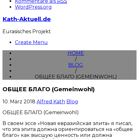
Kommentare als
RSS
WordPress.org
Kath-Aktuell.de
Eurasisches Projekt
Create Menu
HOME
/
BLOG
/
ОБЩЕЕ БЛАГО (GEMEINWOHL)
ОБЩЕЕ БЛАГО (Gemeinwohl)
10. März 2018
Alfred Kath
Blog
ОБЩЕЕ БЛАГО (Gemeinwohl)
В своем эссе «Новая евразийская элита» я писал,
что эта элита должна ориентироваться на «общее
благо» как высшую ценность или должна