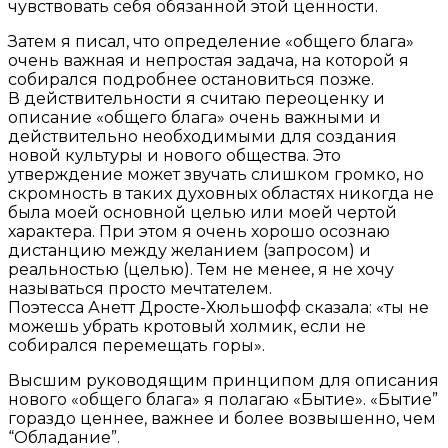
чувствовать себя обязанной этой ценности.
Затем я писал, что определение «общего блага»
очень важная и непростая задача, на которой я
собирался подробнее остановиться позже.
В действительности я считаю переоценку и
описание «общего блага» очень важными и
действительно необходимыми для создания
новой культуры и нового общества. Это
утверждение может звучать слишком громко, но
скромность в таких духовных областях никогда не
была моей основной целью или моей чертой
характера. При этом я очень хорошо осознаю
дистанцию между желанием (запросом) и
реальностью (целью). Тем не менее, я не хочу
называться просто мечтателем.
Поэтесса Анетт Дросте-Хюльшофф сказала: «ты не
можешь убрать кротовый холмик, если не
собирался перемещать горы».
Высшим руководящим принципом для описания
нового «общего блага» я полагаю «Бытие». «Бытие”
гораздо ценнее, важнее и более возвышенно, чем
“Обладание”.