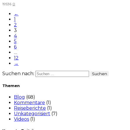
19536
0
←
1
2
3
4
5
6
…
12
→
Suchen nach:
Themen
Blog
(68)
Kommentare
(1)
Reiseberichte
(1)
Unkategorisiert
(7)
Videos
(1)