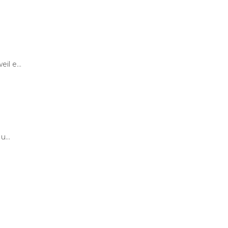
eil e…
 u…