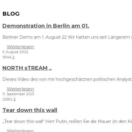
BLOG
Demonstration in Berlin am 01.
Berliner Demo am 1. August 22 Wir hatten uns seit Längerem
Weiterlesen
5. August 2022
13146
2
NORTH sTREAM „
Dieses Video des von mir hochgeschätzten politischen Analysten
Weiterlesen
11. September 2021
22592
3
Tear down this wall
„Tear down this wall“ Herr Putin, reißen Sie die Mauer (in den
Weiterlesen