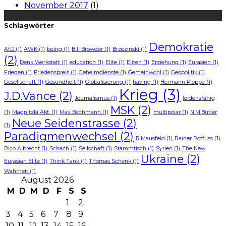
November 2017
(1)
Schlagwörter
Demokratie
AfD
(1)
AWK
(1)
being
(1)
Bill Browder
(1)
Brzezinski
(1)
(2)
Denk Werkstatt
(1)
education
(1)
Elite
(1)
Eliten
(1)
Erziehung
(1)
Eurasien
(1)
Frieden
(1)
Friedenspreis
(1)
Geheimdienste
(1)
Gemeinwohl
(1)
Geopolitik
(1)
Gesellschaft
(1)
Gesundheit
(1)
Globalisierung
(1)
having
(1)
Hermann Ploppa
(1)
Krieg
(3)
J.D.Vance
(2)
Journalismus
(1)
leidensfähig
MSK
(2)
(1)
Magnitzki Akt.
(1)
Max Bachmann
(1)
multipolar
(1)
N.M.Butler
Neue Seidenstrasse
(2)
(1)
Paradigmenwechsel
(2)
R.Mausfeld
(1)
Rainer Rotfuss
(1)
Rico Albrecht
(1)
Schach
(1)
Seilschaft
(1)
Stammtisch
(1)
Syrien
(1)
The New
Ukraine
(2)
Eurasian Elite
(1)
Think Tank
(1)
Thomas Schenk
(1)
Wahrheit
(1)
August 2026
M
D
M
D
F
S
S
1
2
3
4
5
6
7
8
9
10
11
12
13
14
15
16