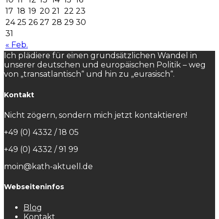
17
18
19
20
21
22
23
24
25
26
27
28
29
30
31
« Feb.
Ich plädiere für einen grundsätzlichen Wandel in
unserer deutschen und europäischen Politik – weg
von „transatlantisch“ und hin zu „eurasisch“.
Kontakt
Nicht zögern, sondern mich jetzt kontaktieren!
+49 (0) 4332 / 18 05
+49 (0) 4332 / 91 99
moin@kath-aktuell.de
Webseiteninfos
Blog
Kontakt