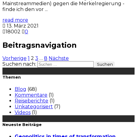
Mainstreammedien) gegen die Merkelregierung -
finde ich den vor ...
read more
13. März 2021
18002
0
Beitragsnavigation
Vorherige
1
2
3
…
8
Nächste
Suchen nach:
Themen
Blog
(68)
Kommentare
(1)
Reiseberichte
(1)
Unkategorisiert
(7)
Videos
(1)
Neueste Beiträge
Geopolitics in times of transformation